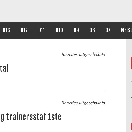
O13
O12
O11
O10
O9
O8
O7
MEIS
Reacties uitgeschakeld
tal
Reacties uitgeschakeld
g trainersstaf 1ste