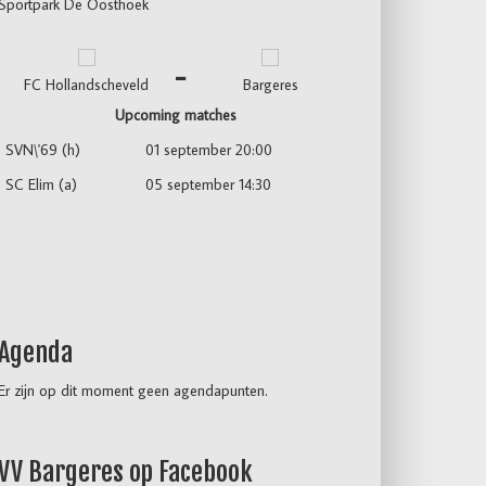
Sportpark De Oosthoek
¯
FC Hollandscheveld
Bargeres
Upcoming matches
SVN\'69 (h)
01 september 20:00
SC Elim (a)
05 september 14:30
Agenda
Er zijn op dit moment geen agendapunten.
VV Bargeres op Facebook