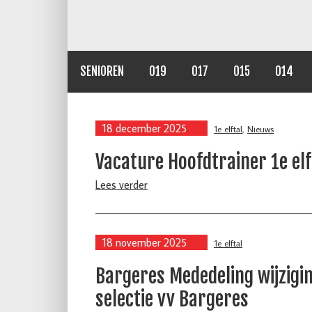
SENIOREN
O19
O17
O15
O14
18 december 2025
1e elftal
,
Nieuws
Vacature Hoofdtrainer 1e elf
Lees verder
18 november 2025
1e elftal
Bargeres Mededeling wijzigin
selectie vv Bargeres