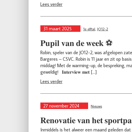
Lees verder
31 maart 2025
1e elftal
,
JO12-2
𝐏𝐮𝐩𝐢𝐥 𝐯𝐚𝐧 𝐝𝐞 𝐰𝐞𝐞𝐤 ⚽️
Robin, speler van de JO12-2, was afgelopen zate
Bargeres – CSVC. Robin is 11 jaar en zit op ba
middag! Met de warming-up, de bespreking, maar 
geweldig! 𝐈𝐧𝐭𝐞𝐫𝐯𝐢𝐞𝐰 𝐦𝐞𝐭 […]
Lees verder
27 november 2024
Nieuws
𝐑𝐞𝐧𝐨𝐯𝐚𝐭𝐢𝐞 𝐯𝐚𝐧 𝐡𝐞𝐭 𝐬𝐩𝐨𝐫𝐭𝐩
Inmiddels is het alweer een maand geleden dat 