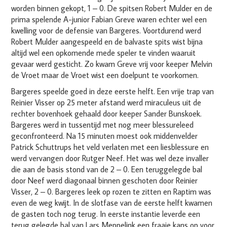
worden binnen gekopt, 1 – 0. De spitsen Robert Mulder en de
prima spelende A-junior Fabian Greve waren echter wel een
kwelling voor de defensie van Bargeres. Voortdurend werd
Robert Mulder aangespeeld en de balvaste spits wist bijna
altijd wel een opkomende mede speler te vinden waaruit
gevaar werd gesticht. Zo kwam Greve vrij voor keeper Melvin
de Vroet maar de Vroet wist een doelpunt te voorkomen.
Bargeres speelde goed in deze eerste helft. Een vrije trap van
Reinier Visser op 25 meter afstand werd miraculeus uit de
rechter bovenhoek gehaald door keeper Sander Bunskoek.
Bargeres werd in tussentijd met nog meer blessureleed
geconfronteerd. Na 15 minuten moest ook middenvelder
Patrick Schuttrups het veld verlaten met een liesblessure en
werd vervangen door Rutger Neef. Het was wel deze invaller
die aan de basis stond van de 2 – 0. Een teruggelegde bal
door Neef werd diagonaal binnen geschoten door Reinier
Visser, 2 – 0. Bargeres leek op rozen te zitten en Raptim was
even de weg kwijt. In de slotfase van de eerste helft kwamen
de gasten toch nog terug. In eerste instantie leverde een
terug gelegde bal van Lars Meppelink een fraaie kans op voor