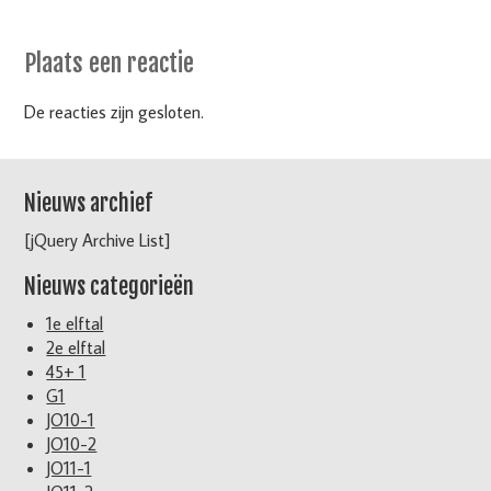
Plaats een reactie
De reacties zijn gesloten.
Nieuws archief
[jQuery Archive List]
Nieuws categorieën
1e elftal
2e elftal
45+ 1
G1
JO10-1
JO10-2
JO11-1