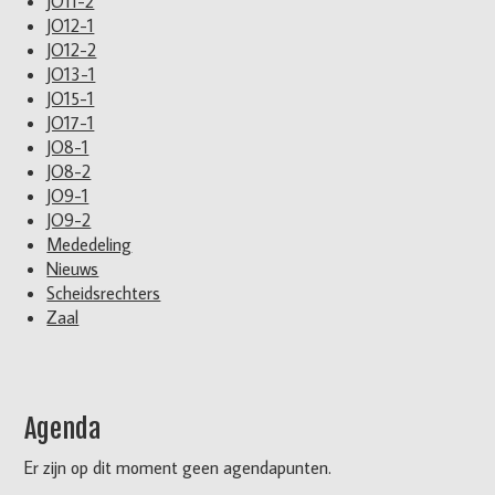
JO11-2
JO12-1
JO12-2
JO13-1
JO15-1
JO17-1
JO8-1
JO8-2
JO9-1
JO9-2
Mededeling
Nieuws
Scheidsrechters
Zaal
Agenda
Er zijn op dit moment geen agendapunten.