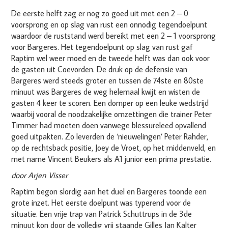
De eerste helft zag er nog zo goed uit met een 2 – 0
voorsprong en op slag van rust een onnodig tegendoelpunt
waardoor de ruststand werd bereikt met een 2 – 1 voorsprong
voor Bargeres. Het tegendoelpunt op slag van rust gaf
Raptim wel weer moed en de tweede helft was dan ook voor
de gasten uit Coevorden. De druk op de defensie van
Bargeres werd steeds groter en tussen de 74ste en 80ste
minuut was Bargeres de weg helemaal kwijt en wisten de
gasten 4 keer te scoren. Een domper op een leuke wedstrijd
waarbij vooral de noodzakelijke omzettingen die trainer Peter
Timmer had moeten doen vanwege blessureleed opvallend
goed uitpakten. Zo leverden de ‘nieuwelingen’ Peter Rahder,
op de rechtsback positie, Joey de Vroet, op het middenveld, en
met name Vincent Beukers als A1 junior een prima prestatie.
door Arjen Visser
Raptim begon slordig aan het duel en Bargeres toonde een
grote inzet. Het eerste doelpunt was typerend voor de
situatie. Een vrije trap van Patrick Schuttrups in de 3de
minuut kon door de volledig vrij staande Gilles Jan Kalter