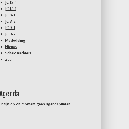
JO15-1
JO17-1
JO8-1
JO8-2
JO9-1
JO9-2
Mededeling
Nieuws
Scheidsrechters
Zaal
Agenda
Er zijn op dit moment geen agendapunten.