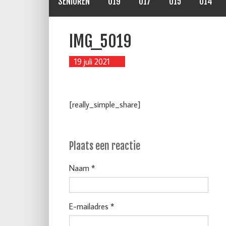
SENIOREN
O19
O17
O15
O14
IMG_5019
19 juli 2021
[really_simple_share]
Plaats een reactie
Naam *
E-mailadres *