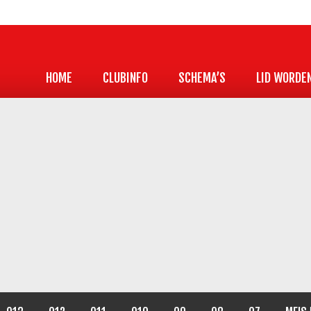
HOME
CLUBINFO
SCHEMA’S
LID WORDE