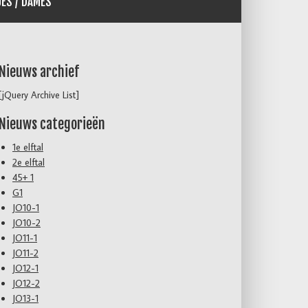
JES / DAMES
Nieuws archief
[jQuery Archive List]
Nieuws categorieën
1e elftal
2e elftal
45+ 1
G1
JO10-1
JO10-2
JO11-1
JO11-2
JO12-1
JO12-2
JO13-1