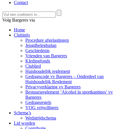
Contact
Volg Bargeres via
Home
Clubinfo
Procedure afgelastingen
Jeugdbeleidsplan
Geschiedenis
Vrienden van Bargeres
Kledingfonds
Clublied
Huishoudelijk reglement
Gedragscode vv Bargeres – Onderdeel van
Huishoudelijk Reglement
Privacyverklaring vv Bargeres
Bestuursreglement ‘Alcohol in sportkantines’ vv
Bargeres
Gedragsregels
VOG vrijwilligers
Schema’s
Wedstrijdschema
Lid worden
Contributie