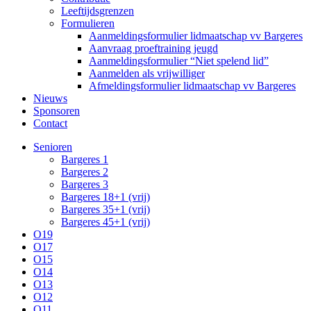
Leeftijdsgrenzen
Formulieren
Aanmeldingsformulier lidmaatschap vv Bargeres
Aanvraag proeftraining jeugd
Aanmeldingsformulier “Niet spelend lid”
Aanmelden als vrijwilliger
Afmeldingsformulier lidmaatschap vv Bargeres
Nieuws
Sponsoren
Contact
Senioren
Bargeres 1
Bargeres 2
Bargeres 3
Bargeres 18+1 (vrij)
Bargeres 35+1 (vrij)
Bargeres 45+1 (vrij)
O19
O17
O15
O14
O13
O12
O11