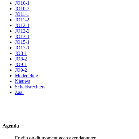
JO10-1
JO10-2
JO11-1
JO11-2
JO12-1
JO12-2
JO13-1
JO15-1
JO17-1
JO8-1
JO8-2
JO9-1
JO9-2
Mededeling
Nieuws
Scheidsrechters
Zaal
Agenda
Er zijn op dit moment geen agendapunten.