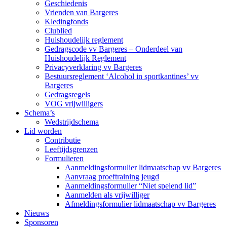
Geschiedenis
Vrienden van Bargeres
Kledingfonds
Clublied
Huishoudelijk reglement
Gedragscode vv Bargeres – Onderdeel van
Huishoudelijk Reglement
Privacyverklaring vv Bargeres
Bestuursreglement ‘Alcohol in sportkantines’ vv
Bargeres
Gedragsregels
VOG vrijwilligers
Schema’s
Wedstrijdschema
Lid worden
Contributie
Leeftijdsgrenzen
Formulieren
Aanmeldingsformulier lidmaatschap vv Bargeres
Aanvraag proeftraining jeugd
Aanmeldingsformulier “Niet spelend lid”
Aanmelden als vrijwilliger
Afmeldingsformulier lidmaatschap vv Bargeres
Nieuws
Sponsoren