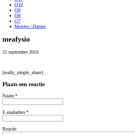
O10
O9
O8
O7
Meisjes / Dames
meafysio
21 september 2016
[really_simple_share]
Plaats een reactie
Naam *
E-mailadres *
Reactie