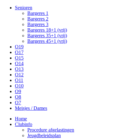
Senioren
Bargeres 1
Bargeres 2
Bargeres 3
Bargeres 18+1 (vrij)
Bargeres 35+1 (vrij)
Bargeres 45+1 (vrij)
O19
O17
O15
O14
O13
O12
O11
O10
O9
O8
O7
Meisjes / Dames
Home
Clubinfo
Procedure afgelastingen
Jeugdbeleidsplan